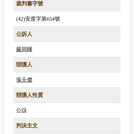
裁判書字號
(42)安度字第654號
公訴人
嚴同暉
辯護人
張元傑
辯護人性質
公設
判決主文