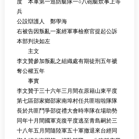
度 本軍第一巡防艇隊一○八砲艇炊事上等
兵
公設辯護人 鄭學海
右被告因叛亂一案經軍事檢察官提起公訴
本部判決如左
主文
李文贊參加叛亂之組織處有期徒刑五年褫
奪公權五年
事實
李文贊于三十六年三月間在原籍山東平度
第七區邵家鄉邵家南埠村任共匪啦啦隊隊
長於共匪鬥爭邵從禮大會時率隊在場助勢
同年十月間國軍克復平度逃至青島嗣於三
十八年五月間隨陸軍五十軍撤退來台經同