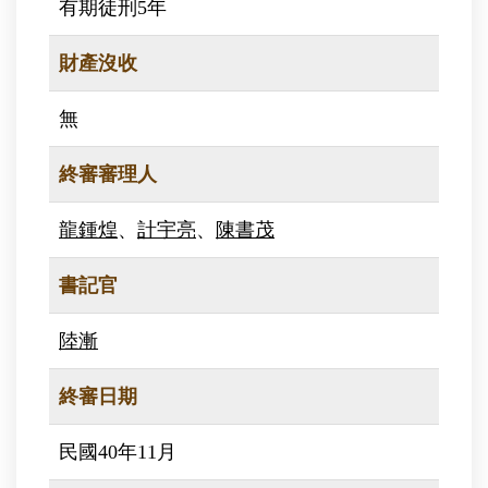
有期徒刑5年
財產沒收
無
終審審理人
龍鍾煌
、
計宇亮
、
陳書茂
書記官
陸漸
終審日期
民國40年11月