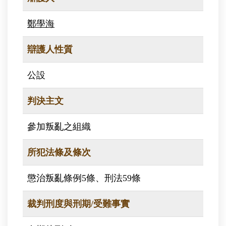
鄭學海
辯護人性質
公設
判決主文
參加叛亂之組織
所犯法條及條次
懲治叛亂條例5條、刑法59條
裁判刑度與刑期/受難事實