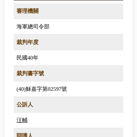
審理機關
海軍總司令部
裁判年度
民國40年
裁判書字號
(40)穌嘉字第02597號
公訴人
汪輔
辯護人