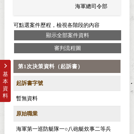
海軍總司令部
海軍
可點選案件歷程，檢視各階段的內容
顯示全部案件資料
審判流程圖
第1次決策資料（起訴書）
基
本
起訴書字號
資
料
暫無資料
原始職業
海軍第一巡防艇隊一○八砲艇炊事二等兵