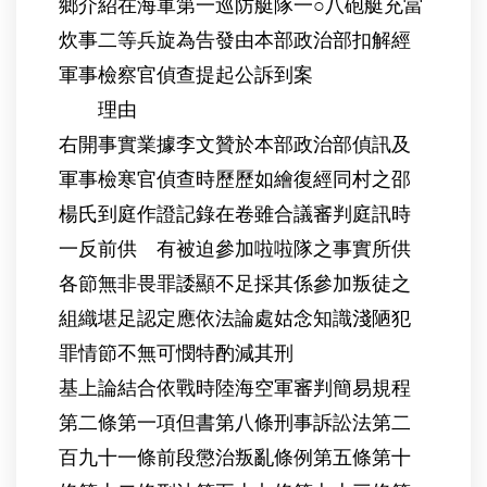
鄉介紹在海軍第一巡防艇隊一○八砲艇充當
炊事二等兵旋為告發由本部政治部扣解經
軍事檢察官偵查提起公訴到案
理由
右開事實業據李文贊於本部政治部偵訊及
軍事檢寒官偵查時歷歷如繪復經同村之邵
楊氏到庭作證記錄在卷雖合議審判庭訊時
一反前供 有被迫參加啦啦隊之事實所供
各節無非畏罪諉顯不足採其係參加叛徒之
組織堪足認定應依法論處姑念知識淺陋犯
罪情節不無可憫特酌減其刑
基上論結合依戰時陸海空軍審判簡易規程
第二條第一項但書第八條刑事訴訟法第二
百九十一條前段懲治叛亂條例第五條第十