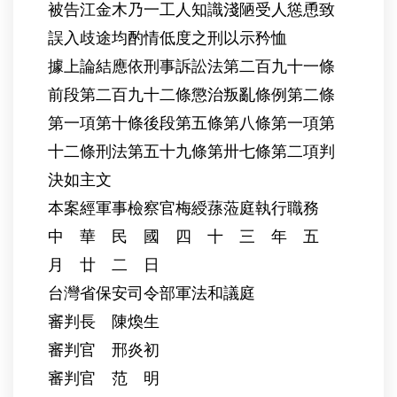
被告江金木乃一工人知識淺陋受人慫恿致
誤入歧途均酌情低度之刑以示矜恤
據上論結應依刑事訴訟法第二百九十一條
前段第二百九十二條懲治叛亂條例第二條
第一項第十條後段第五條第八條第一項第
十二條刑法第五十九條第卅七條第二項判
決如主文
本案經軍事檢察官梅綬蓀蒞庭執行職務
中 華 民 國 四 十 三 年 五
月 廿 二 日
台灣省保安司令部軍法和議庭
審判長 陳煥生
審判官 邢炎初
審判官 范 明