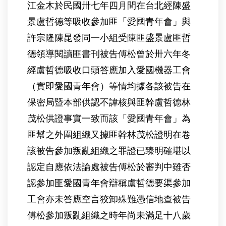
江金木於民國卅七年四月間在台北經陳盛
景盧哲德等吸收參加匪「愛國青年會」與
許宗隆陳昆發同一小組受陳匪盛景盧匪哲
德領導閱讀匪書刊被告傅松曾於卅六年冬
經盧哲德吸收口頭答應加入愛國機器工會
（實即愛國青年會）等情均據各該被告在
保密局暨本部供認不諱核與匪幹盧哲德林
茂松供證事實一致而該「愛國青年會」為
匪幫之外圍組織又據匪幹林茂松證明在卷
該被告參加叛亂組織之罪證已臻明確堪以
認定自應依法論處被告傅松於審判中雖否
認參加匪愛國青年會辯稱盧哲德要渠參加
工會亦未答應空言狡卸殊難憑信地查被告
傅松參加叛亂組織之時年尚未滿足十八歲