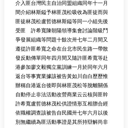
介入匪台灣民主自治同盟組織同年十一月
間介紹林斯鎰予林匪茂松吸收為匪徒而與
匪徒林茂松盧哲德林斯鎰等同一小組先後
受匪 許希寬陳朝陽領導集會討論階級鬥
爭發展組織等問題十餘次卅七年二月間又
遵從許匪希寬之命在台北市民生路一帶散
發反動傳單同年四月間又隨許匪希寬等赴
港參加廖文毅獨立黨訓練一月於同年六月
返台等事實業據該被告黃如川自白歷歷惟
辦稱自港返台後即與林匪茂松等脫離關係
自動停止非法活動改營商業云云核與匪幹
許希寬盧哲德林茂松供證情形互相脗合經
依職權調查該被告自民國卅七年六月以後
別無繼續為匪活動事證是其所持辯解尚非