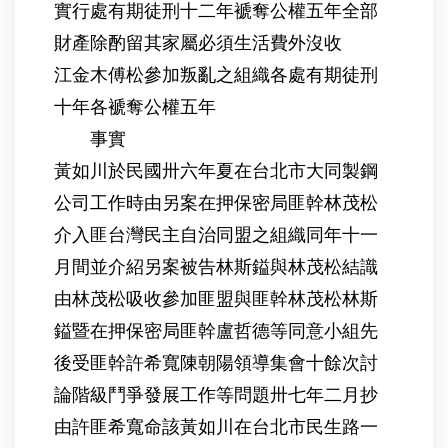
實行處有期徒刑十二年褫奪公權五年全部
財產除酌留其家屬必須生活費外沒收
江金木傅松參加叛亂之組織各處有期徒刑
十年各褫奪公權五年
事實
黃如川於民國卅六年夏在台北市大同製鋼
公司工作時由另案在押保密局匪幹林茂松
介入匪台灣民主自治同盟之組織同年十一
月間並介紹另案被告林斯鎰與林茂松結識
由林茂松吸收參加匪盟與匪幹林茂松林斯
鎰暨在押保密局匪幹盧哲德等同意小組先
後受匪幹許希寬陳朝陽領導集會十餘次討
論階級鬥爭發展工作等問題卅七年二月抄
由許匪希寬命該黃如川在台北市民生路一