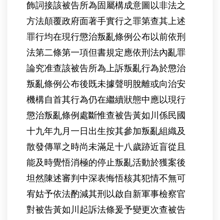
飾詞接該被告所為固屬構成意圖以非法之
方法顛覆政府面著手實行之罪第查其上述
罪行均在現行懲治叛亂條例公布以前依刑
法第二條第一項但書規定應依刑法內亂罪
論究准查該被告所為上訴叛亂行為於懲治
叛亂條例公布後既未據聲明脫離或向治安
機構自首其行為仍在繼續狀態中應以現行
懲治叛亂條例處斷惟查被告黃如川係民國
十九年九月一日出生按其參加叛亂組織及
散發傳單之時尚未滿足十八歲跡近盲從且
能及時覺悟消極的停止叛亂活動於獲案後
坦然陳述審判中深表悔悟核其犯情不無可
宥姑予依法酌減其刑以啟自新軍事檢察官
對被告黃如川起訴法條爰予變更次查被告