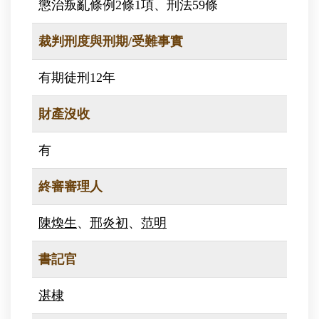
懲治叛亂條例2條1項、刑法59條
裁判刑度與刑期/受難事實
有期徒刑12年
財產沒收
有
終審審理人
陳煥生
、
邢炎初
、
范明
書記官
湛棣