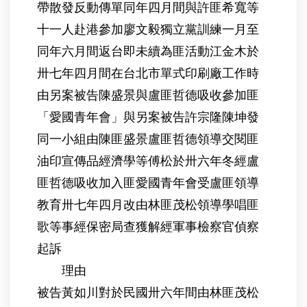
帶散發反動傳單同年四月間與許匪希寬等
十一人赴港參加廖文毅獨立黨訓練一月至
同年六月間返台即未續為匪活動江金木於
卅七年四月間在台北市單式印刷廠工作時
由另案被告陳盛景與盧匪哲德吸收參加匪
「愛國青年會」與另案被告許宗隆陳坤發
同一小組由陳匪盛景盧匪哲德領導交閱匪
油印宣傳品經濟學等傅松於卅六年冬經盧
匪哲德吸收加入匪愛國青年會受盧匪領導
教育卅七年四月改由林匪茂松領導學唱匪
歌等事經保密局查獲解經軍事檢察官偵察
起訴
理由
被告黃如川對於民國卅六年間由林匪茂松