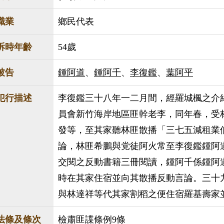
職業
鄉民代表
訴時年齡
54歲
被告
鍾阿道
、
鍾阿千
、
李復鑑
、
葉阿平
犯行描述
李復鑑三十八年一二月間，經羅城楓之介
員會新竹海岸地區匪幹老李，同年春，受
發等，至其家聽林匪散播「三七五減租業
論，林匪希鵬與党徒阿火常至李復鑑鍾阿
交閱之反動書籍三冊閱讀，鍾阿千係鍾阿
時在其家住宿並向其散播反動言論。三十
與林達祥等代其家割稻之便住宿羅基壽家
法條及條次
檢肅匪諜條例9條