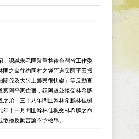
紹，認識朱毛匪幫重整後台灣省工作委
林匪之命往約同村之鍾阿道葉阿平田振
佃關係及大陸上辳民很快樂」等反動言
道葉阿平家住宿，鍾阿道並接受林希鵬
道之弟，三十八年間匪幹林希鵬林佳楓
九年十一月間匪幹林佳楓受林希鵬之命
並散播反動言論不予檢舉。