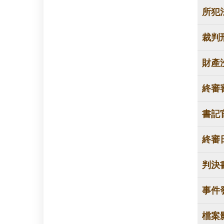
所犯
裁判
財產
終審
書記
終審
判決
事件
檔案