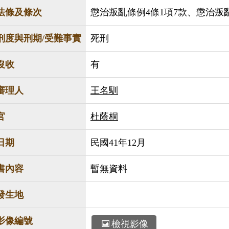
法條及條次
懲治叛亂條例4條1項7款、懲治叛
刑度與刑期/受難事實
死刑
沒收
有
審理人
王名馴
官
杜蔭桐
日期
民國41年12月
書內容
暫無資料
發生地
影像編號
檢視影像