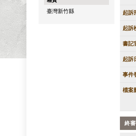
籍貫
臺灣新竹縣
起訴
起訴
書記
起訴
事件
檔案
終審