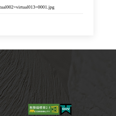
al002=virtual013=0001.jpg