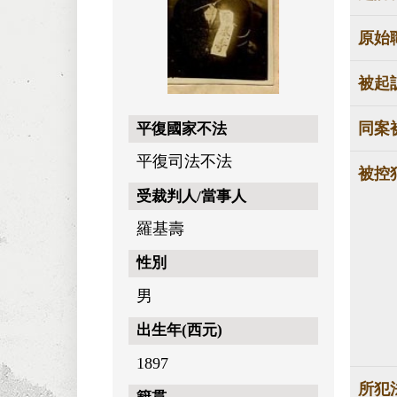
原始
被起
同案
平復國家不法
平復司法不法
被控
受裁判人/當事人
羅基壽
性別
男
出生年(西元)
1897
所犯