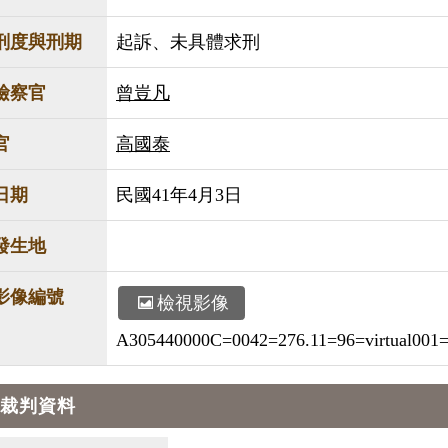
刑度與刑期
起訴、未具體求刑
檢察官
曾豈凡
官
高國泰
日期
民國41年4月3日
發生地
影像編號
檢視影像
A305440000C=0042=276.11=96=virtual001=v
裁判資料