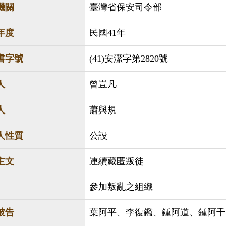
機關
臺灣省保安司令部
年度
民國41年
書字號
(41)安潔字第2820號
人
曾豈凡
人
蕭與規
人性質
公設
主文
連續藏匿叛徒
參加叛亂之組織
被告
葉阿平
、
李復鑑
、
鍾阿道
、
鍾阿千