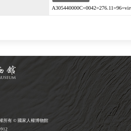
A305440000C=0042=276.11=96=virtu
 版權所有 © 國家人權博物館
8912