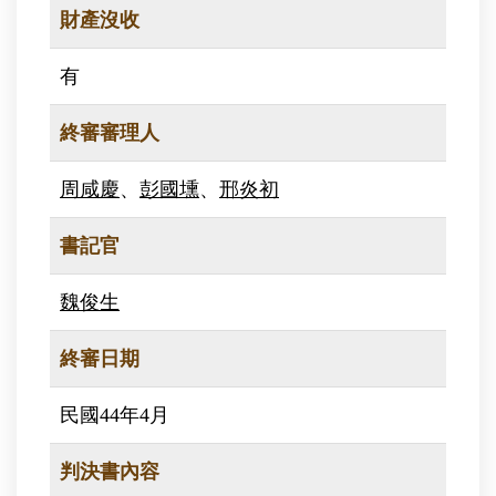
財產沒收
有
終審審理人
周咸慶
、
彭國壎
、
邢炎初
書記官
魏俊生
終審日期
民國44年4月
判決書內容