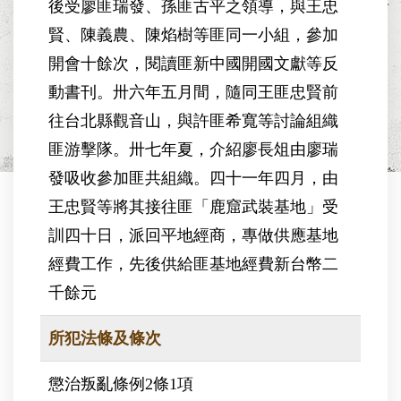
後受廖匪瑞發、孫匪古平之領導，與王忠
賢、陳義農、陳焰樹等匪同一小組，參加
開會十餘次，閱讀匪新中國開國文獻等反
動書刊。卅六年五月間，隨同王匪忠賢前
往台北縣觀音山，與許匪希寬等討論組織
匪游擊隊。卅七年夏，介紹廖長俎由廖瑞
發吸收參加匪共組織。四十一年四月，由
王忠賢等將其接往匪「鹿窟武裝基地」受
訓四十日，派回平地經商，專做供應基地
經費工作，先後供給匪基地經費新台幣二
千餘元
所犯法條及條次
懲治叛亂條例2條1項