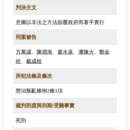
判決主文
意圖以非法之方法顛覆政府而著手實行
同案被告
方萬成
、
陳泗海
、
廖水泉
、
潘陳火
、
鄭金
祈
、
戴成枝
所犯法條及條次
懲治叛亂條例2條1項
裁判刑度與刑期/受難事實
死刑