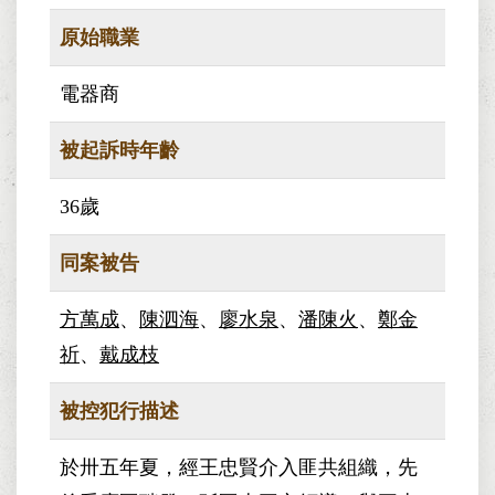
原始職業
電器商
被起訴時年齡
36歲
同案被告
方萬成
、
陳泗海
、
廖水泉
、
潘陳火
、
鄭金
祈
、
戴成枝
被控犯行描述
於卅五年夏，經王忠賢介入匪共組織，先