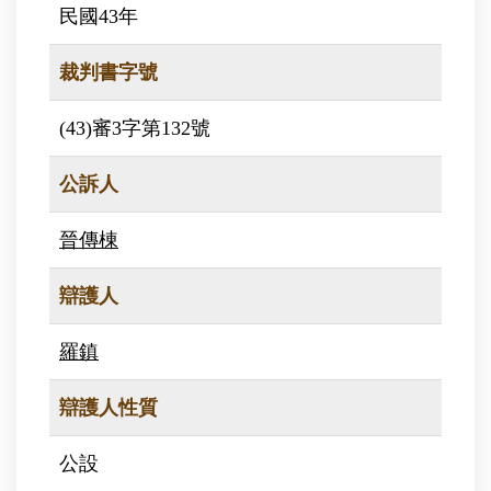
民國43年
裁判書字號
(43)審3字第132號
公訴人
晉傳棟
辯護人
羅鎮
辯護人性質
公設