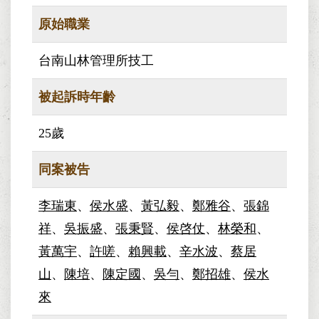
原始職業
台南山林管理所技工
被起訴時年齡
25歲
同案被告
李瑞東
、
侯水盛
、
黃弘毅
、
鄭雅谷
、
張錦
祥
、
吳振盛
、
張秉賢
、
侯啓仗
、
林榮和
、
黃萬宇
、
許嗟
、
賴興載
、
辛水波
、
蔡居
山
、
陳培
、
陳定國
、
吳勻
、
鄭招雄
、
侯水
來