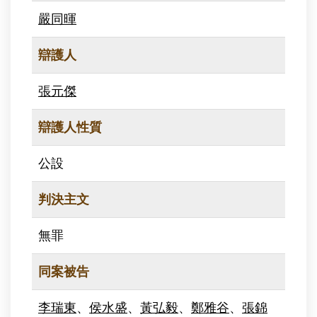
嚴同暉
辯護人
張元傑
辯護人性質
公設
判決主文
無罪
同案被告
李瑞東
、
侯水盛
、
黃弘毅
、
鄭雅谷
、
張錦