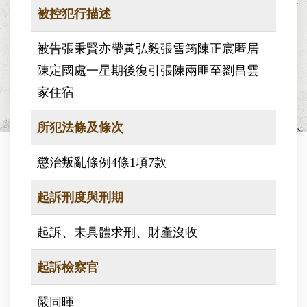
被控犯行描述
被告張秉賢亦帶黃弘毅張雪筠陳正宸匿居
陳定國處一星期後復引張陳兩匪至劉昌雲
家住宿
所犯法條及條次
懲治叛亂條例4條1項7款
起訴刑度與刑期
起訴、未具體求刑、財產沒收
起訴檢察官
嚴同暉