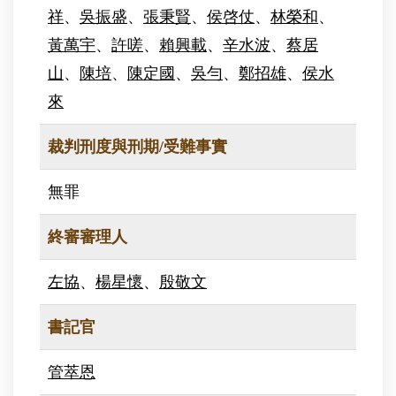
祥
、
吳振盛
、
張秉賢
、
侯啓仗
、
林榮和
、
黃萬宇
、
許嗟
、
賴興載
、
辛水波
、
蔡居
山
、
陳培
、
陳定國
、
吳勻
、
鄭招雄
、
侯水
來
裁判刑度與刑期/受難事實
無罪
終審審理人
左協
、
楊星懷
、
殷敬文
書記官
管萃恩