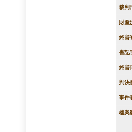
裁判
財產
終審
書記
終審
判決
事件
檔案