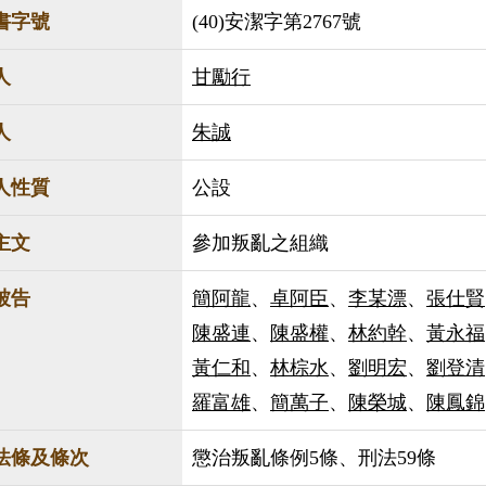
書字號
(40)安潔字第2767號
人
甘勵行
人
朱誠
人性質
公設
主文
參加叛亂之組織
被告
簡阿龍
、
卓阿臣
、
李某漂
、
張仕賢
陳盛連
、
陳盛權
、
林約幹
、
黃永福
黃仁和
、
林棕水
、
劉明宏
、
劉登清
羅富雄
、
簡萬子
、
陳榮城
、
陳鳳錦
法條及條次
懲治叛亂條例5條、刑法59條