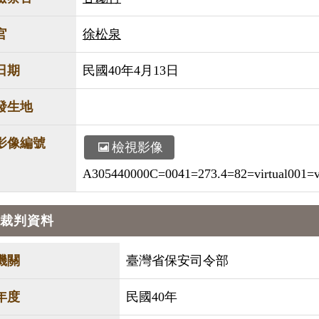
官
徐松泉
日期
民國40年4月13日
發生地
影像編號
檢視影像
A305440000C=0041=273.4=82=virtual001=vi
裁判資料
機關
臺灣省保安司令部
年度
民國40年