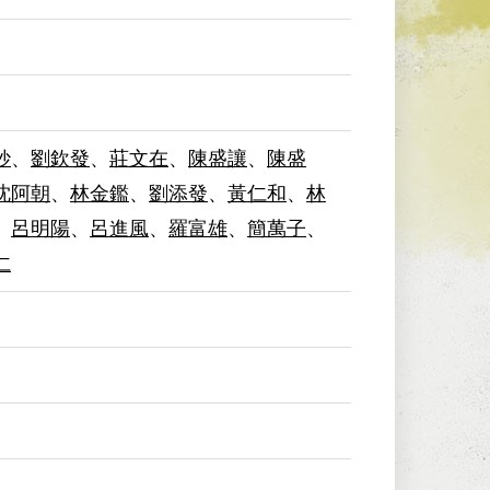
妙
、
劉欽發
、
莊文在
、
陳盛讓
、
陳盛
沈阿朝
、
林金鑑
、
劉添發
、
黃仁和
、
林
、
呂明陽
、
呂進風
、
羅富雄
、
簡萬子
、
仁