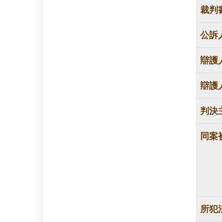
裁判
公訴
辯護
辯護
判決
同案
所犯