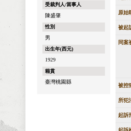
受裁判人/當事人
原始
陳盛肇
性別
被起
男
同案
出生年(西元)
1929
籍貫
臺灣桃園縣
被控
所犯
起訴
起訴