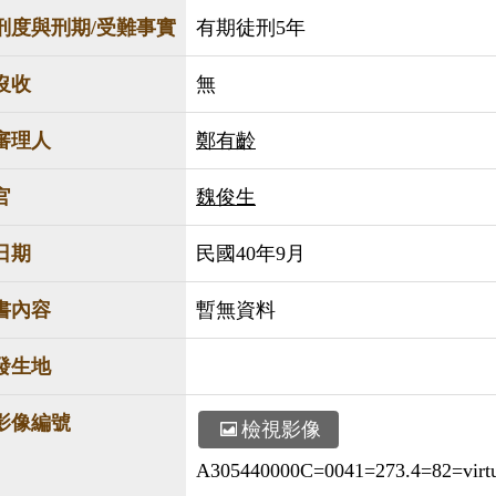
刑度與刑期/受難事實
有期徒刑5年
沒收
無
審理人
鄭有齡
官
魏俊生
日期
民國40年9月
書內容
暫無資料
發生地
影像編號
檢視影像
A305440000C=0041=273.4=82=virtua