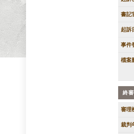
書記
起訴
事件
檔案
終審
審理
裁判