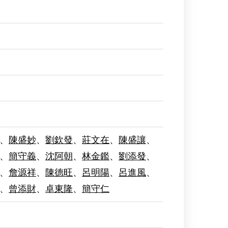
、
陳盛妙
、
劉欽發
、
莊文在
、
陳盛讓
、
、
簡守義
、
沈阿朝
、
林金鑑
、
劉添發
、
、
詹源祥
、
陳德旺
、
呂明陽
、
呂進風
、
、
曾添財
、
卓東隆
、
簡守仁