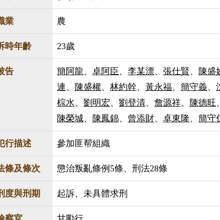
職業
農
訴時年齡
23歲
被告
簡阿龍
、
卓阿臣
、
李某漂
、
張仕賢
、
陳盛
連
、
陳盛權
、
林約幹
、
黃永福
、
簡守義
、
棕水
、
劉明宏
、
劉登清
、
詹源祥
、
陳德旺
陳榮城
、
陳鳳錦
、
曾添財
、
卓東隆
、
簡守
犯行描述
參加匪帮組織
法條及條次
懲治叛亂條例5條、刑法28條
刑度與刑期
起訴、未具體求刑
檢察官
甘勵行