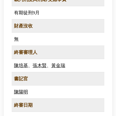
有期徒刑9月
財產沒收
無
終審審理人
陳培基
、
張木賢
、
黃金瑞
書記官
陳陽明
終審日期