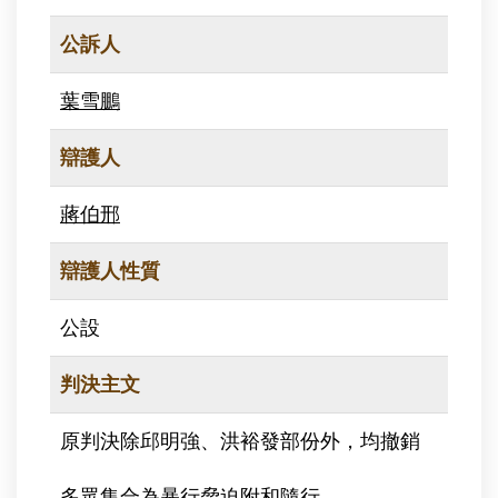
公訴人
葉雪鵬
辯護人
蔣伯邢
辯護人性質
公設
判決主文
原判決除邱明強、洪裕發部份外，均撤銷
多眾集合為暴行脅迫附和隨行