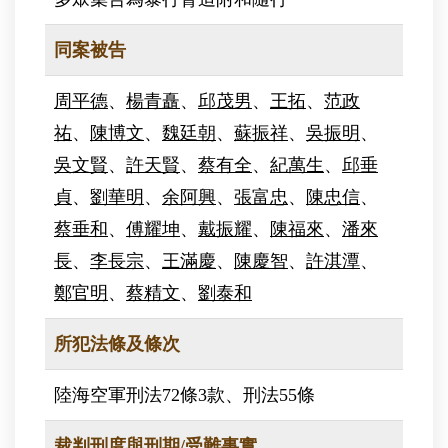
同案被告
周平德
、
楊青矗
、
邱茂男
、
王拓
、
范政
祐
、
陳博文
、
魏廷朝
、
蘇振祥
、
吳振明
、
吳文賢
、
許天賢
、
蔡有全
、
紀萬生
、
邱垂
貞
、
劉華明
、
余阿興
、
張富忠
、
陳忠信
、
蔡垂和
、
傅耀坤
、
戴振耀
、
陳福來
、
潘來
長
、
李長宗
、
王滿慶
、
陳慶智
、
許淇潭
、
鄭官明
、
蔡精文
、
劉泰和
所犯法條及條次
陸海空軍刑法72條3款、刑法55條
裁判刑度與刑期/受難事實