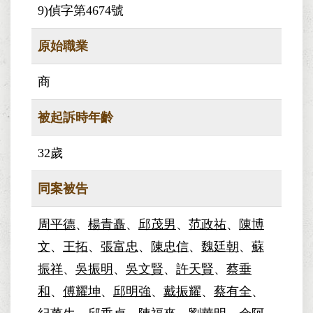
9)偵字第4674號
原始職業
商
被起訴時年齡
32歲
同案被告
周平德
、
楊青矗
、
邱茂男
、
范政祐
、
陳博
文
、
王拓
、
張富忠
、
陳忠信
、
魏廷朝
、
蘇
振祥
、
吳振明
、
吳文賢
、
許天賢
、
蔡垂
和
、
傅耀坤
、
邱明強
、
戴振耀
、
蔡有全
、