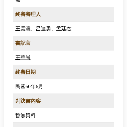
終審審理人
王雲濤
、
呂達勇
、
孟廷杰
書記官
王華崗
終審日期
民國60年6月
判決書內容
暫無資料