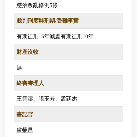
懲治叛亂條例5條
裁判刑度與刑期/受難事實
有期徒刑15年減處有期徒刑10年
財產沒收
無
終審審理人
王雲濤
、
張玉芳
、
孟廷杰
書記官
盧榮昌