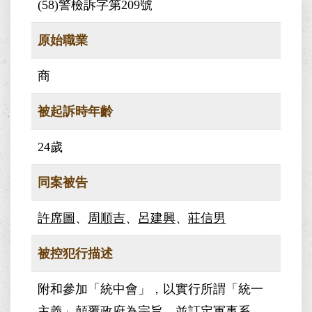
(58)警檢訴字第209號
原始職業
商
被起訴時年齡
24歲
同案被告
許席圖
、
周順吉
、
呂建興
、
莊信男
被控犯行描述
附和參加「統中會」，以實行所謂「統一
主義」顛覆政府為宗旨，並訂定軍事系