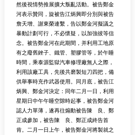
然後視情勢推展擴大叛亂活動。被告鄭金
河表示贊同，旋被告江炳興即分別與被告
詹天增、謝東榮連繫，告以鄭金河擬議之
暴動計劃可行，不必懷疑，以加強彼等信
念。被告鄭金河在此期間，并利用工地原
有之廢舊銼子、鐵管、塑膠管等，於午睡
時間，乘泰源監獄汽車修理廠無人之際，
利用該廠工具，先後共磨製短刀四把，備
供舉事時充作武器使用。同月底，被告江
炳興、鄭金河決定：同年二月一日，利用
星期日中午午睡空隙時起事，被告鄭金河
認人力單薄，遂再往煽動被告陳 良、鄭
正成參加，被告陳 良、鄭正成終告首
肯。二月一日上午，被告鄭金河將製就之