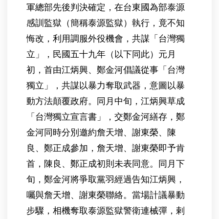
軍總部先後判決確定，在台東國為部泰源
感訓監獄（簡稱泰源監獄）執行，竟不知
悔改，利用調服外役機會，共謀「台灣獨
立」，民國五十九年（以下同此）元月
初，首由江炳興、鄭金河倡議從事「台灣
獨立」，共謀以暴力奪取武器，意圖以暴
動方法顛覆政府。同月中旬，江炳興草成
「台灣獨立宣言書」，交鄭金河繕存，鄭
金河同時分別邀約詹天增、謝東榮、陳
良、鄭正成參加，詹天增、謝東榮即予肯
首，陳良、鄭正成初則未表同意。同月下
旬，鄭金河將爭取黨羽經過告知江炳興，
囑與詹天增、謝東榮聯絡。當場計議暴動
步驟，相機奪取泰源監獄警衛連械彈，剌