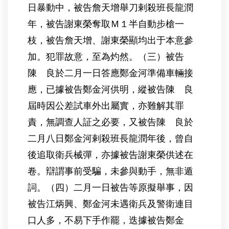
日暴動中，被告詹天增舉刀剌殺班長龍潤
年，被告謝東榮奪取Ｍ１半自動步槍一
枝，被告詹天增、謝東榮顯均出于本意參
加。犯罪故意，至為灼然。（三）被告
陳 良於二月一日答應鄭金河準備車輛接
應，已據被告鄭金河供明，縱被告陳 良
屆時因公差試車外出屬實，亦難解其罪
責，無調查人証之必要，又被告陳 良於
二月八日鄭金河剌殺班長龍潤年後，曾自
後追取衛兵械彈，亦據被告謝東榮供述在
卷。辯謂事前受騙，未參與動手，無非遁
詞。（四）二月一日被告等原擬舉事，因
被告江炳興、鄭金河未遇衛兵及警衛連目
口人多，不易下手作罷，迭據被告鄭金