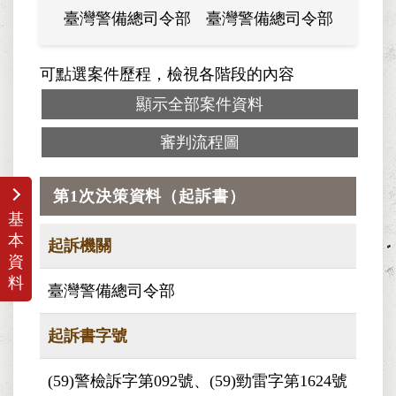
臺灣警備總司令部
臺灣警備總司令部
軍法覆
可點選案件歷程，檢視各階段的內容
顯示全部案件資料
審判流程圖
第1次決策資料（起訴書）
基
本
起訴機關
資
料
臺灣警備總司令部
起訴書字號
(59)警檢訴字第092號、(59)勁雷字第1624號