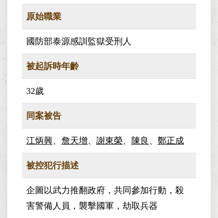
原始職業
國防部泰源感訓監獄受刑人
被起訴時年齡
32歲
同案被告
江炳興
、
詹天增
、
謝東榮
、
陳良
、
鄭正成
被控犯行描述
企圖以武力推翻政府，共同參加行動，殺
害警備人員，襲擊國軍，劫取兵器