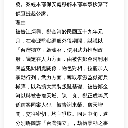
發。案經本部保安處移解本部軍事檢察官
偵查提起公訴。
理由
被告江炳興、鄭金河於民國五十九年元
月，在泰源監獄調服外役期間，謀議以
「台灣獨立」為號召，使用武力推翻政
府，議定在人力方面，由被告鄭金河利用
與監犯間相處關係，物色對相，拉攏加入
暴動行列，武力方面，奪取泰源監獄衛兵
械彈，以為擴大武裝叛亂基礎。被告鄭金
河以與被告詹天增、陳 良、鄭正成等原
係前案同案人犯，被告謝東榮、詹天增
間，交往密切，均宜爭取。同月中旬，遂
分別將圖謀「台灣獨立」，劫槍暴動之事