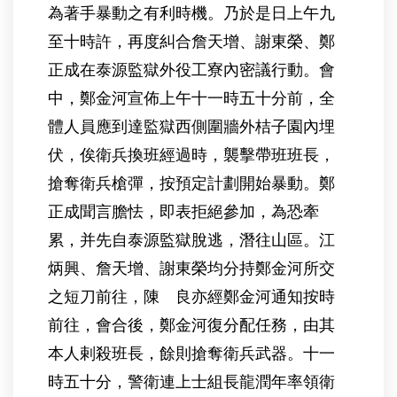
為著手暴動之有利時機。乃於是日上午九
至十時許，再度糾合詹天增、謝東榮、鄭
正成在泰源監獄外役工寮內密議行動。會
中，鄭金河宣佈上午十一時五十分前，全
體人員應到達監獄西側圍牆外桔子園內埋
伏，俟衛兵換班經過時，襲擊帶班班長，
搶奪衛兵槍彈，按預定計劃開始暴動。鄭
正成聞言膽怯，即表拒絕參加，為恐牽
累，并先自泰源監獄脫逃，潛往山區。江
炳興、詹天增、謝東榮均分持鄭金河所交
之短刀前往，陳 良亦經鄭金河通知按時
前往，會合後，鄭金河復分配任務，由其
本人剌殺班長，餘則搶奪衛兵武器。十一
時五十分，警衛連上士組長龍潤年率領衛