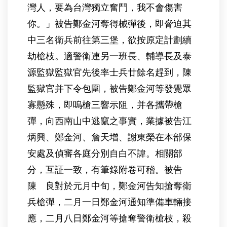
灣人，要為台灣獨立奮鬥，我不會傷害
你。」被告鄭金河奪得械彈後，即脅迫其
中三名衛兵前往第三堡，欲按原定計劃續
劫槍枝。適警衛連另一班長、輔導長及泰
源監獄監獄官先後率士兵廿餘名趕到，陳
監獄官并下令包圍，被告鄭金河等發覺眾
寡懸殊，即嗚槍三響示阻，并各攜帶槍
彈，向西南山中逃竄之事實，業據被告江
炳興、鄭金河、詹天增、謝東榮在本部保
安處及偵審各庭分別自白不諱。相關部
分，互証一致，有筆錄附卷可稽。被告
陳 良對於元月中旬，鄭金河告知搶奪衛
兵槍彈，二月一日鄭金河通知準備車輛接
應，二月八日鄭金河等搶奪警衛槍枝，殺