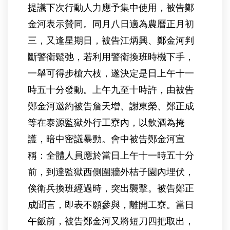
提議下次行動人力應予集中使用，被告鄭
金河表示贊同。同月八日適為農曆正月初
三，又逢星期日，被告江炳興、鄭金河判
斷警衛鬆弛，若利用警衛換班時機下手，
一舉可得步槍六枝，遂決定是日上午十一
時五十分發動。上午九至十時許，由被告
鄭金河邀約被告詹天增、謝東榮、鄭正成
等在泰源監獄外行工寮內，以飲酒為掩
護，暗中密議暴動。會中被告鄭金河宣
稱：全體人員應於當日上午十一時五十分
前，到達監獄西側圍牆外桔子園內埋伏，
俟衛兵換班經過時，突出襲擊。被告鄭正
成聞言，即表不願參與，離開工寮。當日
午飯前，被告鄭金河又將短刀四把取出，