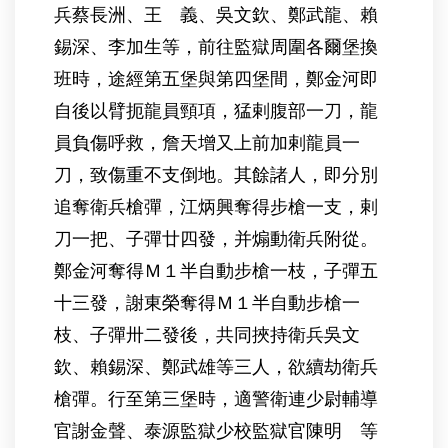
兵蔡長洲、王 義、吳文欽、鄭武龍、賴
錫深、李加生等，前往監獄周圍各爾堡換
班時，途經第五堡與第四堡間，鄭金河即
自後以臂扼龍員頸項，猛剌腹部一刀，龍
員負傷呼救，詹天增又上前加剌龍員一
刀，致傷重不支倒地。其餘諸人，即分別
追奪衛兵槍彈，江炳興奪得步槍一支，剌
刀一把、子彈廿四發，并煽動衛兵附從。
鄭金河奪得Ｍ１半自動步槍一枝，子彈五
十三發，謝東榮奪得Ｍ１半自動步槍一
枝、子彈卅二發後，共同挾持衛兵吳文
欽、賴錫深、鄭武雄等三人，欲續劫衛兵
槍彈。行至第三堡時，適警衛連少尉輔導
官謝金聲、泰源監獄少校監獄官陳明 等