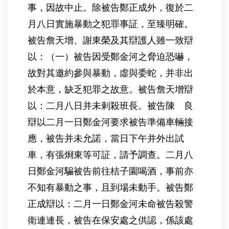
事，因故中止。除被告鄭正成外，復於二
月八日實施暴動之犯罪事証，至臻明確。
被告詹天增、謝東榮及其辯護人雖一致辯
以：（一）被告因受鄭金河之脅迫恐嚇，
故對其邀約參與暴動，虛與委蛇，并非出
於本意，缺乏犯罪之故意。被告詹天增辯
以：二月八日并未剌殺班長。被告陳 良
辯以二月一日鄭金河要求被告準備車輛接
應，被告并未允諾，當日下午并外出試
車，有張烱東等可証，請予調查。二月八
日鄭金河騙被告前往桔子園喝酒，事前亦
不知有暴動之事，且到場未動手。被告鄭
正成辯以：二月一日鄭金河未命被告殺警
衛連連長，被告在保安處之供認，係該處