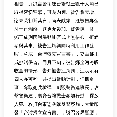
相告，并詭言警衛連台籍戰士數十人均已
取得密切連繫，可為內應。被告詹天增、
謝東榮初聞其言，尚表猷豫，經被告鄭金
河一再煽惑，遂應允參加。被告陳 良、
鄭正成則因對暴動能否成功無信心，拒絕
參與其事。被告江炳興同時利用工作餘
暇，草成「台灣獨立宣言書」，交由鄭正
成抄繕保管。同月下旬，被告鄭金河將吸
收黨羽情形，告知被告江炳興，江表示有
四人亦可幹。并提出暴動計劃，伺機舉
事，奪取衛兵槍彈，剌殺警衛連班長，攻
擊警衛連，裏脅台籍戰士參加行動，釋放
人犯，攻打台東憲兵隊及警察局，大量印
發「台灣獨立宣言書」，號召各界響應，