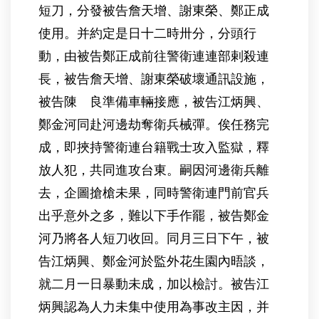
短刀，分發被告詹天增、謝東榮、鄭正成
使用。并約定是日十二時卅分，分頭行
動，由被告鄭正成前往警衛連連部剌殺連
長，被告詹天增、謝東榮破壞通訊設施，
被告陳 良準備車輛接應，被告江炳興、
鄭金河同赴河邊劫奪衛兵械彈。俟任務完
成，即挾持警衛連台籍戰士攻入監獄，釋
放人犯，共同進攻台東。嗣因河邊衛兵離
去，企圖搶槍未果，同時警衛連門前官兵
出乎意外之多，難以下手作罷，被告鄭金
河乃將各人短刀收回。同月三日下午，被
告江炳興、鄭金河於監外花生園內晤談，
就二月一日暴動未成，加以檢討。被告江
炳興認為人力未集中使用為事改主因，并