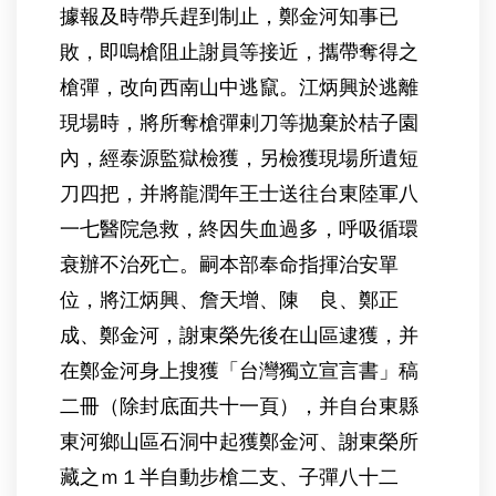
據報及時帶兵趕到制止，鄭金河知事已
敗，即嗚槍阻止謝員等接近，攜帶奪得之
槍彈，改向西南山中逃竄。江炳興於逃離
現場時，將所奪槍彈剌刀等拋棄於桔子園
內，經泰源監獄檢獲，另檢獲現場所遺短
刀四把，并將龍潤年王士送往台東陸軍八
一七醫院急救，終因失血過多，呼吸循環
衰辦不治死亡。嗣本部奉命指揮治安單
位，將江炳興、詹天增、陳 良、鄭正
成、鄭金河，謝東榮先後在山區逮獲，并
在鄭金河身上搜獲「台灣獨立宣言書」稿
二冊（除封底面共十一頁），并自台東縣
東河鄉山區石洞中起獲鄭金河、謝東榮所
藏之ｍ１半自動步槍二支、子彈八十二