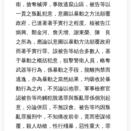
衛，搶奪械彈，事敗逃竄山區，被告等以
一貫之叛亂犯意，意圖以暴動之方法顛覆
政府，已達著著手實行之程度。核被告江
炳興、鄭金河、詹天增、謝東榮、陳 良
之所為，應論以意圖以暴動方法顛覆政府
而著手實行罪。該被告等結合多數人，基
于暴動之概括犯意，狙擊警衛人員，略奪
武器等行為，係暴動之手段，脫離拘禁而
逃逸，亦為暴動之當然結果，均吸收於暴
動行為之內，不另論以他罪。軍事檢察官
認被告等尚觸犯脫逃罪與叛亂罪係個別起
意，分論併罰，不無誤會。被告等均因叛
亂罪服刑中，不知痛改前非，竟而密謀傾
覆，殺人劫槍，性行殘暴，惡性重大，罪