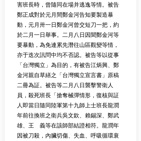
害班長時，曾隨同在場并逃逸等情。被告
鄭正成對於元月間鄭金河告知要製造暴
動，元月卅一日鄭金河曾交短刀一把，約
於二月一日舉事。二月八日因聞鄭金河等
要暴動，為免連累先潛往山區觀變等情，
亦于迭次訊問中均不否認。被告等以從事
「台灣獨立」為目的，有被告江炳興、鄭
金河親自草繕之「台灣獨立宣言書」原稿
二冊為証。被告等二月八日襲擊警衛人
員，殺死班長「搶奪械彈情形，復核與証
人即當日隨同陸軍第十九師上士班長龍潤
年前往換班之衛兵吳文欽、賴錫深、鄭武
雄、王 義等在該師部結證相符。龍潤年
因被刀殺，內臟切傷、失血、呼吸循環衰