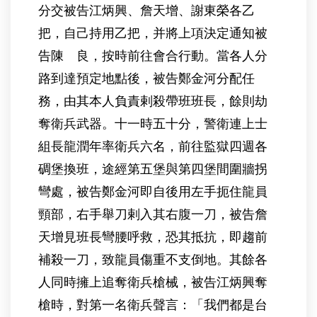
分交被告江炳興、詹天增、謝東榮各乙
把，自己持用乙把，并將上項決定通知被
告陳 良，按時前往會合行動。當各人分
路到達預定地點後，被告鄭金河分配任
務，由其本人負責剌殺帶班班長，餘則劫
奪衛兵武器。十一時五十分，警衛連上士
組長龍潤年率衛兵六名，前往監獄四週各
碉堡換班，途經第五堡與第四堡間圍牆拐
彎處，被告鄭金河即自後用左手扼住龍員
頸部，右手舉刀剌入其右腹一刀，被告詹
天增見班長彎腰呼救，恐其抵抗，即趨前
補殺一刀，致龍員傷重不支倒地。其餘各
人同時擁上追奪衛兵槍械，被告江炳興奪
槍時，對第一名衛兵聲言：「我們都是台