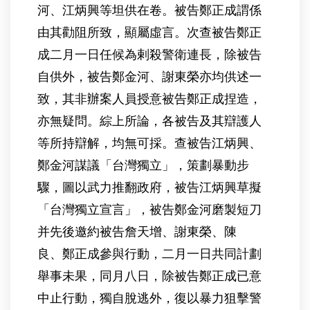
河、江炳興等坦供在卷。被告鄭正成謂係
由其勸阻所致，顯屬虛言。次查被告鄭正
成二月一日任候為剌殺警衛連長，除被告
自供外，被告鄭金河、謝東榮亦均供述一
致，其非辦案人員授意被告鄭正成捏造，
亦無疑問。綜上所論，各被告及其辯護人
等所持辯解，均無可採。查被告江炳興、
鄭金河謀議「台灣獨立」，策劃暴動步
驟，圖以武力推翻政府，被告江炳興草擬
「台灣獨立宣言」，被告鄭金河磨製短刀
并先後邀約被告詹天增、謝東榮、陳
良、鄭正成參與行動，二月一日共同計劃
舉事未果，同月八日，除被告鄭正成已意
中止行動，獨自脫逃外，復以暴力狙擊警