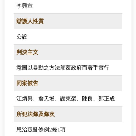
李興宣
辯護人性質
公設
判決主文
意圖以暴動之方法顛覆政府而著手實行
同案被告
江炳興
、
詹天增
、
謝東榮
、
陳良
、
鄭正成
所犯法條及條次
懲治叛亂條例2條1項