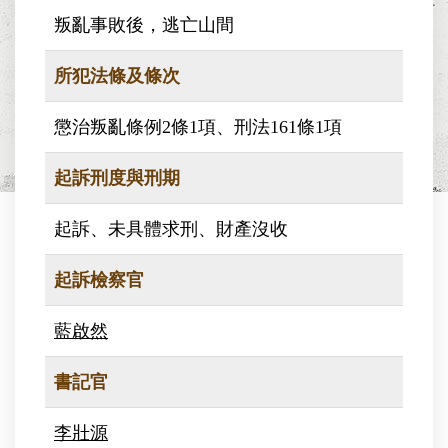
叛亂事敗後，逃亡山間
所犯法條及條次
懲治叛亂條例2條1項、刑法161條1項
起訴刑度與刑期
起訴、未具體求刑、財產沒收
起訴檢察官
藍啟然
書記官
李壯源