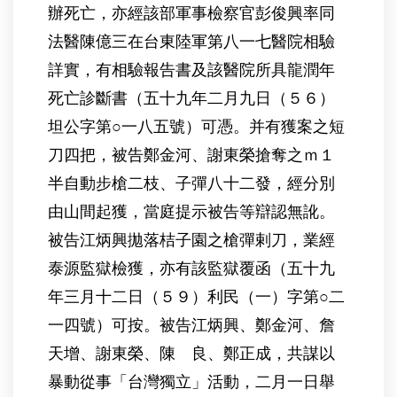
辦死亡，亦經該部軍事檢察官彭俊興率同
法醫陳億三在台東陸軍第八一七醫院相驗
詳實，有相驗報告書及該醫院所具龍潤年
死亡診斷書（五十九年二月九日（５６）
坦公字第○一八五號）可憑。并有獲案之短
刀四把，被告鄭金河、謝東榮搶奪之ｍ１
半自動步槍二枝、子彈八十二發，經分別
由山間起獲，當庭提示被告等辯認無訛。
被告江炳興拋落桔子園之槍彈剌刀，業經
泰源監獄檢獲，亦有該監獄覆函（五十九
年三月十二日（５９）利民（一）字第○二
一四號）可按。被告江炳興、鄭金河、詹
天增、謝東榮、陳 良、鄭正成，共謀以
暴動從事「台灣獨立」活動，二月一日舉