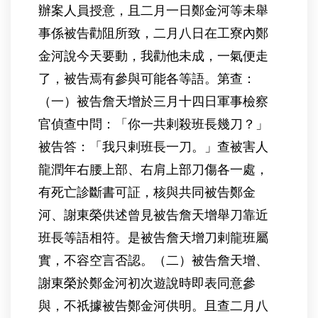
辦案人員授意，且二月一日鄭金河等未舉
事係被告勸阻所致，二月八日在工寮內鄭
金河說今天要動，我勸他未成，一氣便走
了，被告焉有參與可能各等語。第查：
（一）被告詹天增於三月十四日軍事檢察
官偵查中問：「你一共剌殺班長幾刀？」
被告答：「我只剌班長一刀。」查被害人
龍潤年右腰上部、右肩上部刀傷各一處，
有死亡診斷書可証，核與共同被告鄭金
河、謝東榮供述曾見被告詹天增舉刀靠近
班長等語相符。是被告詹天增刀剌龍班屬
實，不容空言否認。（二）被告詹天增、
謝東榮於鄭金河初次遊說時即表同意參
與，不祇據被告鄭金河供明。且查二月八