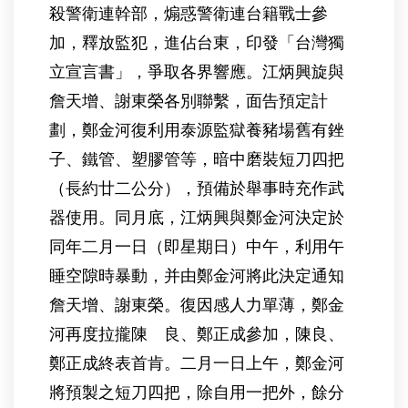
殺警衛連幹部，煽惑警衛連台籍戰士參
加，釋放監犯，進佔台東，印發「台灣獨
立宣言書」，爭取各界響應。江炳興旋與
詹天增、謝東榮各別聯繫，面告預定計
劃，鄭金河復利用泰源監獄養豬場舊有銼
子、鐵管、塑膠管等，暗中磨裝短刀四把
（長約廿二公分），預備於舉事時充作武
器使用。同月底，江炳興與鄭金河決定於
同年二月一日（即星期日）中午，利用午
睡空隙時暴動，并由鄭金河將此決定通知
詹天增、謝東榮。復因感人力單薄，鄭金
河再度拉攏陳 良、鄭正成參加，陳良、
鄭正成終表首肯。二月一日上午，鄭金河
將預製之短刀四把，除自用一把外，餘分