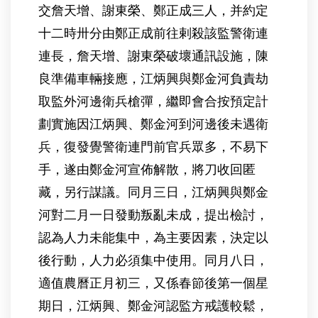
交詹天增、謝東榮、鄭正成三人，并約定
十二時卅分由鄭正成前往剌殺該監警衛連
連長，詹天增、謝東榮破壞通訊設施，陳
良準備車輛接應，江炳興與鄭金河負責劫
取監外河邊衛兵槍彈，繼即會合按預定計
劃實施因江炳興、鄭金河到河邊後未遇衛
兵，復發覺警衛連門前官兵眾多，不易下
手，遂由鄭金河宣佈解散，將刀收回匿
藏，另行謀議。同月三日，江炳興與鄭金
河對二月一日發動叛亂未成，提出檢討，
認為人力未能集中，為主要因素，決定以
後行動，人力必須集中使用。同月八日，
適值農曆正月初三，又係春節後第一個星
期日，江炳興、鄭金河認監方戒護較鬆，