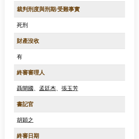
裁判刑度與刑期/受難事實
死刑
財產沒收
有
終審審理人
聶開國
、
孟廷杰
、
張玉芳
書記官
胡穎之
終審日期