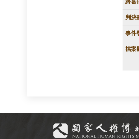
終審
判決
事件
檔案
:::