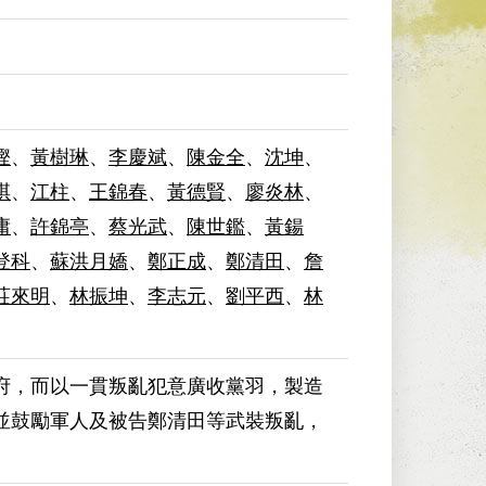
鏗
、
黃樹琳
、
李慶斌
、
陳金全
、
沈坤
、
琪
、
江柱
、
王錦春
、
黃德賢
、
廖炎林
、
庸
、
許錦亭
、
蔡光武
、
陳世鑑
、
黃鍚
登科
、
蘇洪月嬌
、
鄭正成
、
鄭清田
、
詹
莊來明
、
林振坤
、
李志元
、
劉平西
、
林
府，而以一貫叛亂犯意廣收黨羽，製造
並鼓勵軍人及被告鄭清田等武裝叛亂，