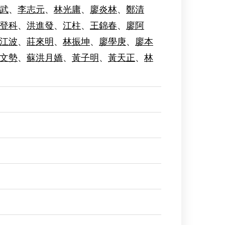
武
、
李志元
、
林光庸
、
廖炎林
、
鄭清
登科
、
洪進發
、
江柱
、
王錦春
、
廖阿
江波
、
莊來明
、
林振坤
、
廖學庚
、
廖本
文勢
、
蘇洪月嬌
、
黃子明
、
黃天正
、
林