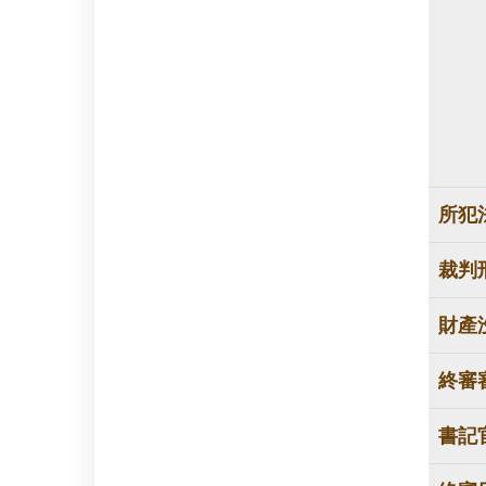
所犯
裁判
財產
終審
書記