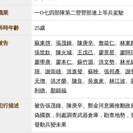
職業
一O七四部隊第二營營部連上等兵駕駛
訴時年齡
25歲
被告
蘇東啓
、
張茂鐘
、
陳庚辛
、
詹益仁
、
林東
張世欽
、
陳火城
、
王戊己
、
廖景星
、
廖阿
廖學庚
、
廖本仁
、
蘇竹源
、
洪文勢
、
林光
琅
、
謝崇雄
、
洪進發
、
蘇映
、
張邦彥
、
謝
天增
、
洪才榮
、
陳良
、
吳進來
、
林江波
、
利德
、
顏錦福
犯行描述
被告張茂鐘、陳庚辛、鄭金河意圖推翻政
偽國旗，到處調查武器倉庫，勘查地勢，
發動兵變未果