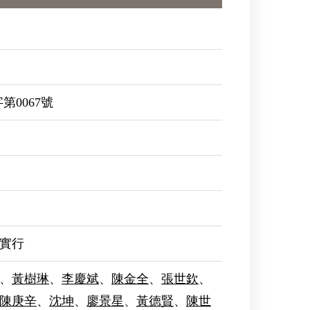
字第0067號
實行
、
黃樹琳
、
李慶斌
、
陳金全
、
張世欽
、
陳庚辛
、
沈坤
、
廖景星
、
黃德賢
、
陳世