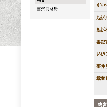
籍貫
所犯
臺灣雲林縣
起訴
起訴
書記
起訴
事件
檔案
終審