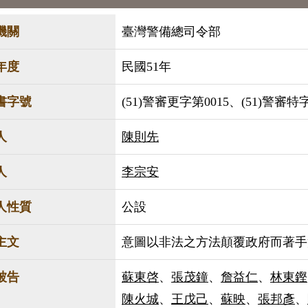
機關
臺灣警備總司令部
年度
民國51年
書字號
(51)警審更字第0015、(51)警審特
人
陳則先
人
李宗安
人性質
公設
主文
意圖以非法之方法顛覆政府而著手
被告
蘇東啓
、
張茂鐘
、
詹益仁
、
林東鏗
陳火城
、
王戊己
、
蘇映
、
張邦彥
、