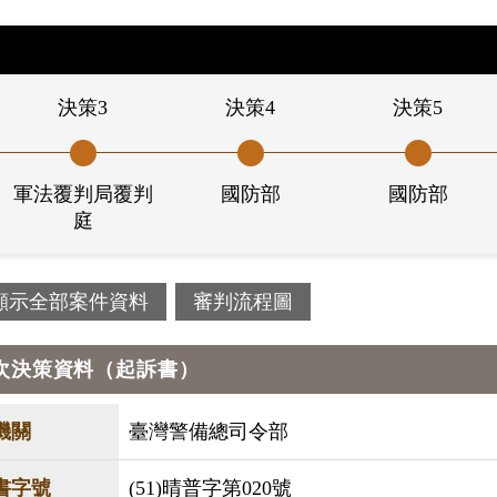
決策3
決策4
決策5
軍法覆判局覆判
國防部
國防部
庭
顯示全部案件資料
審判流程圖
次決策資料（起訴書）
機關
臺灣警備總司令部
書字號
(51)晴普字第020號