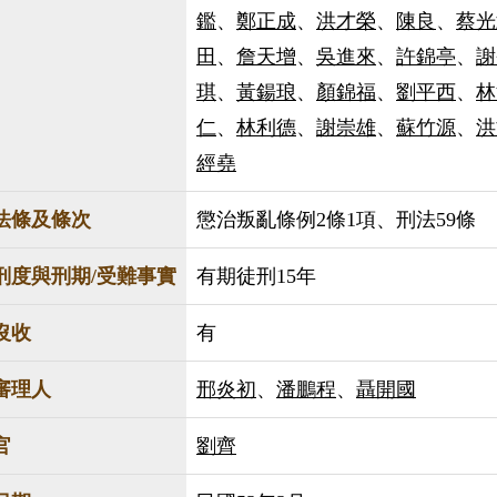
鑑
、
鄭正成
、
洪才榮
、
陳良
、
蔡光
田
、
詹天增
、
吳進來
、
許錦亭
、
謝
琪
、
黃鍚琅
、
顏錦福
、
劉平西
、
林
仁
、
林利德
、
謝崇雄
、
蘇竹源
、
洪
經堯
法條及條次
懲治叛亂條例2條1項、刑法59條
刑度與刑期/受難事實
有期徒刑15年
沒收
有
審理人
邢炎初
、
潘鵬程
、
聶開國
官
劉齊