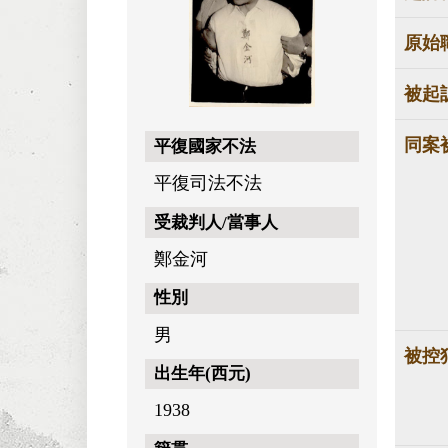
原始
被起
同案
平復國家不法
平復司法不法
受裁判人/當事人
鄭金河
性別
男
被控
出生年(西元)
1938