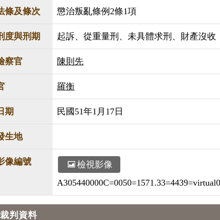
法條及條次
懲治叛亂條例2條1項
刑度與刑期
起訴、從重量刑、未具體求刑、財產沒收
檢察官
陳則先
官
羅衡
日期
民國51年1月17日
發生地
影像編號
檢視影像
A305440000C=0050=1571.33=4439=virtual00
裁判資料