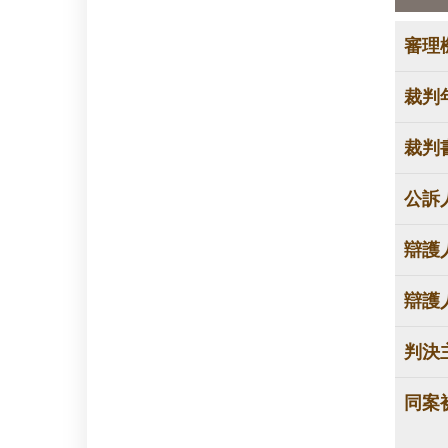
審理
裁判
裁判
公訴
辯護
辯護
判決
同案