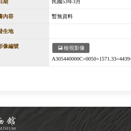
日期
民國53年3月
書內容
暫無資料
發生地
影像編號
檢視影像
A305440000C=0050=1571.33=4439=v