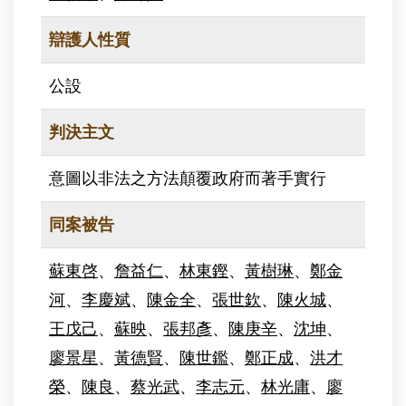
辯護人性質
公設
判決主文
意圖以非法之方法顛覆政府而著手實行
同案被告
蘇東啓
、
詹益仁
、
林東鏗
、
黃樹琳
、
鄭金
河
、
李慶斌
、
陳金全
、
張世欽
、
陳火城
、
王戊己
、
蘇映
、
張邦彥
、
陳庚辛
、
沈坤
、
廖景星
、
黃德賢
、
陳世鑑
、
鄭正成
、
洪才
榮
、
陳良
、
蔡光武
、
李志元
、
林光庸
、
廖