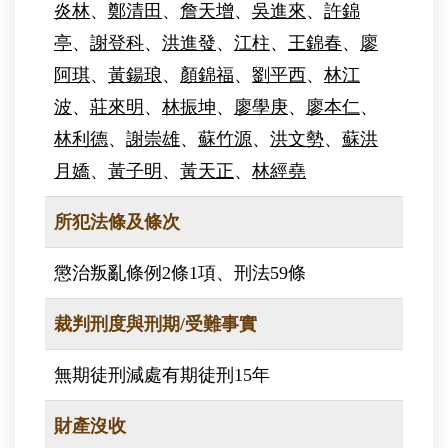
炎林
、
鄭清田
、
詹天增
、
吳進來
、
許錦
亭
、
謝登科
、
洪進發
、
江柱
、
王錦春
、
廖
阿琪
、
黃鍚琅
、
顏錦福
、
劉平西
、
林江
波
、
莊來明
、
林振坤
、
廖學庚
、
廖本仁
、
林利德
、
謝崇雄
、
蘇竹源
、
洪文勢
、
蘇洪
月嬌
、
黃子明
、
黃天正
、
林經堯
所犯法條及條次
懲治叛亂條例2條1項、刑法59條
裁判刑度與刑期/受難事實
無期徒刑減處有期徒刑15年
財產沒收