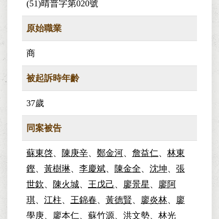
(51)晴普字第020號
原始職業
商
被起訴時年齡
37歲
同案被告
蘇東啓
、
陳庚辛
、
鄭金河
、
詹益仁
、
林東
鏗
、
黃樹琳
、
李慶斌
、
陳金全
、
沈坤
、
張
世欽
、
陳火城
、
王戊己
、
廖景星
、
廖阿
琪
、
江柱
、
王錦春
、
黃德賢
、
廖炎林
、
廖
學庚
、
廖本仁
、
蘇竹源
、
洪文勢
、
林光