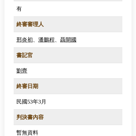
有
終審審理人
邢炎初
、
潘鵬程
、
聶開國
書記官
劉齊
終審日期
民國53年3月
判決書內容
暫無資料