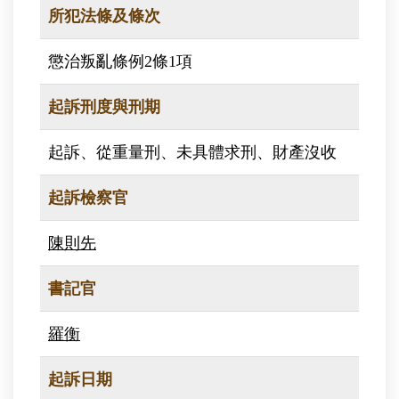
所犯法條及條次
懲治叛亂條例2條1項
起訴刑度與刑期
起訴、從重量刑、未具體求刑、財產沒收
起訴檢察官
陳則先
書記官
羅衡
起訴日期