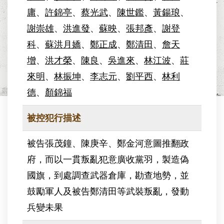
庸
、
許錦亭
、
蔡光武
、
陳世鑑
、
黃鍚琅
、
謝崇雄
、
洪進發
、
蘇映
、
張邦彥
、
謝登
科
、
蘇洪月嬌
、
鄭正成
、
鄭清田
、
詹天
增
、
洪才榮
、
陳良
、
吳進來
、
林江波
、
莊
來明
、
林振坤
、
李志元
、
劉平西
、
林利
德
、
顏錦福
被控犯行描述
被告張茂鐘、陳庚辛、鄭金河意圖推翻政
府，而以一貫叛亂犯意廣收黨羽，製造偽
國旗，到處調查武器倉庫，勘查地勢，並
鼓勵軍人及被告鄭清田等武裝叛亂，發動
兵變未果