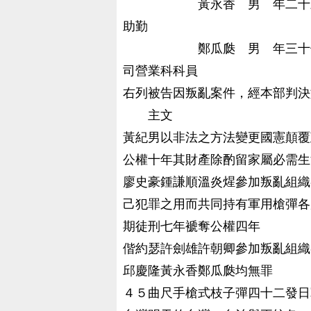
黃永香 男 年二十三歲 
助勤
鄭瓜瓞 男 年三十七戚 
司營業科科員
右列被告因叛亂案件，經本部判決
主文
黃紀男以非法之方法變更國憲顛覆
公權十年其財產除酌留家屬必需生
廖史豪鍾謙順溫炎煋參加叛亂組織
己犯罪之用而共同持有軍用槍彈各
期徒刑七年褫奪公權四年
偕約瑟許劍雄許朝卿參加叛亂組織
邱慶隆黃永香鄭瓜瓞均無罪
４５曲尺手槍式枝子彈四十二發日