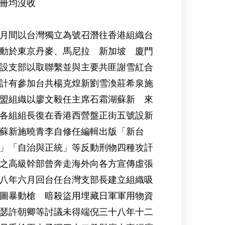
冊均沒收
月間以台灣獨立為號召潛往香港組織台
動於東京丹麥、馬尼拉 新加坡 廈門
設支部以取聯繫並與主要共匪謝雪紅合
計有參加台共楊克煌新劉雪渙莊希泉施
盟組織以廖文毅任主席石霜湖蘇新 來
各組組長復在香港西營盤正街五號設新
蘇新施曉青李自修任編輯出版「新台
」「自治與正統」等反動刑物四種攻訐
之高級幹部曾奔走海外向各方宣傳虛張
八年六月回台任台灣支部長建立組織吸
圖暴動槍 暗殺盜用埋藏日軍軍用物資
瑟許朝卿等討議未得端倪三十八年十二