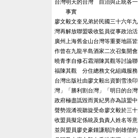
台灣明天的台灣 自治與正統各一
事實
廖文毅文奎兄弟於民國三十六年九
灣再解放聯盟吸收監員從事政治活
廣州上海舊金山台灣等重要地區皆
作曾在九龍半島酒家二次召集開會
曉青李自修石霜湖陳其觀等討論聯
福陳其觀 分住總務文化組織服務
台灣出版社由廖文毅出資劉雪渙印
灣」「勝利割台灣」「明日的台灣
政府極盡詆毀而黃紀男亦為該盟中
聲勢混淆視聽旋受命廖文毅於三十
收盟員擬定係統及負責人姓名等意
並與盟員廖史豪鍾謙順許劍雄偕約