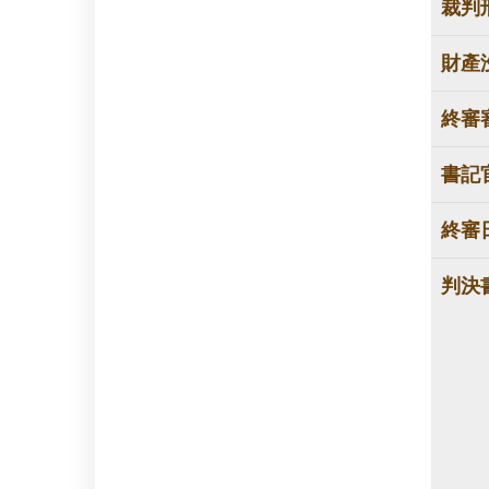
裁判
財產
終審
書記
終審
判決