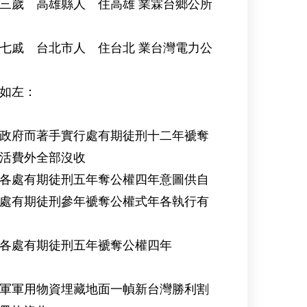
高雄縣人 住高雄 業霖台鄉公所
台北市人 住台北 業台灣電力公
如左：
政府而著手實行處有期徒刑十二年褫奪
活費外全部沒收
各處有期徒刑五年奪公權四年意圖供自
處有期徒刑參年褫奪公權式年各執行有
各處有期徒刑五年褫奪公權四年
軍軍用物資埋藏地面一幀新台灣勝利割