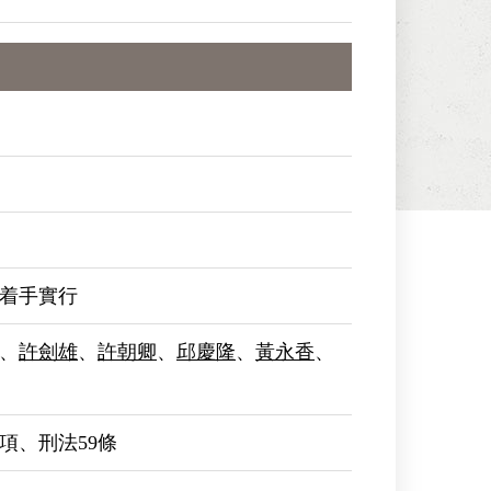
着手實行
、
許劍雄
、
許朝卿
、
邱慶隆
、
黃永香
、
1項、刑法59條