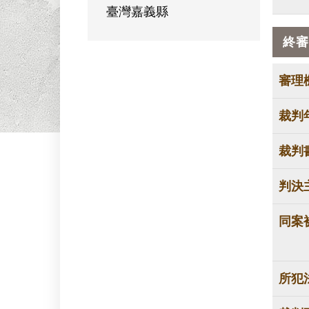
臺灣嘉義縣
終審
審理
裁判
裁判
判決
同案
所犯