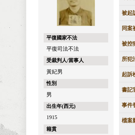
被起
同案
平復國家不法
被控
平復司法不法
所犯
受裁判人/當事人
黃紀男
起訴
性別
書記
男
事件
出生年(西元)
1915
檔案
籍貫