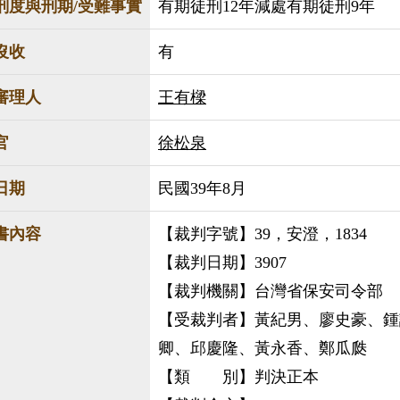
刑度與刑期/受難事實
有期徒刑12年減處有期徒刑9年
沒收
有
審理人
王有樑
官
徐松泉
日期
民國39年8月
書內容
【裁判字號】39，安澄，1834
【裁判日期】3907
【裁判機關】台灣省保安司令部
【受裁判者】黃紀男、廖史豪、鍾
卿、邱慶隆、黃永香、鄭瓜瓞
【類 別】判決正本