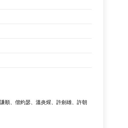
謙順、偕約瑟、溫炎煋、許劍雄、許朝