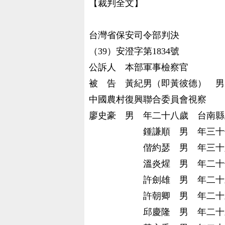
【裁判全文】
台灣省保
（39）安澄字第1834號
公訴人 本部軍事檢察官
被 告 黃紀男（即黃彼德） 男
中國農村復興聯合委員會視察
廖史豪 男 年二十八歲 台南縣
鍾謙順 男 年三十七歲 
偕約瑟 男 年三十六歲 
溫炎煋 男 年二十七歲 
許劍雄 男 年二十三歲 
許朝卿 男 年二十三歲 
邱慶隆 男 年二十三歲 