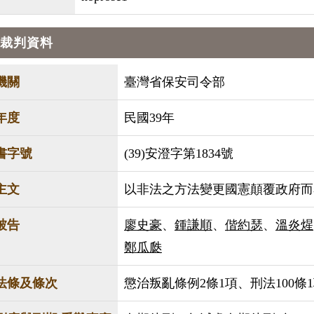
裁判資料
機關
臺灣省保安司令部
年度
民國39年
書字號
(39)安澄字第1834號
主文
以非法之方法變更國憲顛覆政府而
被告
廖史豪
、
鍾謙順
、
偕約瑟
、
溫炎煋
鄭瓜瓞
法條及條次
懲治叛亂條例2條1項、刑法100條